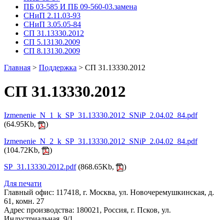
ПБ 03-585 И ПБ 09-560-03.замена
СНиП 2.11.03-93
СНиП 3.05.05-84
СП 31.13330.2012
СП 5.13130.2009
СП 8.13130.2009
Главная
>
Поддержка
>
СП 31.13330.2012
СП 31.13330.2012
Izmenenie_N_1_k_SP_31.13330.2012_SNiP_2.04.02_84.pdf
(64.95Kb,
)
Izmenenie_N_2_k_SP_31.13330.2012_SNiP_2.04.02_84.pdf
(104.72Kb,
)
SP_31.13330.2012.pdf
(868.65Kb,
)
Для печати
Главный офис: 117418, г. Москва, ул. Новочеремушкинская, д.
61, комн. 27
Адрес производства: 180021, Россия, г. Псков, ул.
Индустриальная, 9/1